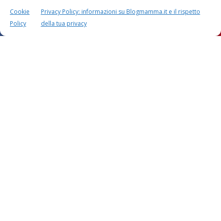
Cookie
Privacy Policy: informazioni su Blogmamma.it e il rispetto
CALCOLO SETTIMANE DI
CALCOLO
GRAVIDANZA
DATA PARTO
Policy
della tua privacy
CALCOLO
CALCOLO
PESO BAMBINO
PERIODO FERTILE