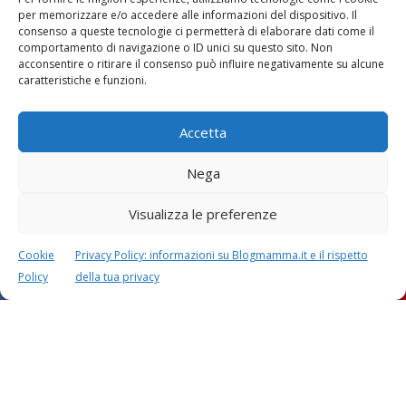
per memorizzare e/o accedere alle informazioni del dispositivo. Il
Lascia un commento
consenso a queste tecnologie ci permetterà di elaborare dati come il
L'indirizzo email non verrà pubblicato. I dati obbligatori sono
comportamento di navigazione o ID unici su questo sito. Non
contrassegnati con
*
acconsentire o ritirare il consenso può influire negativamente su alcune
caratteristiche e funzioni.
Il tuo commento
*
Accetta
Nega
Visualizza le preferenze
Cookie
Privacy Policy: informazioni su Blogmamma.it e il rispetto
Policy
della tua privacy