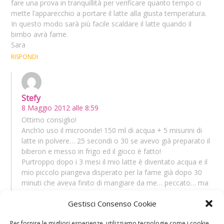
fare una prova in tranquillità per verificare quanto tempo ci
mette l’apparecchio a portare il latte alla giusta temperatura.
In questo modo sarà più facile scaldare il latte quando il
bimbo avrà fame.
Sara
RISPONDI
Stefy
8 Maggio 2012 alle 8:59
Ottimo consiglio!
Anch’io uso il microonde! 150 ml di acqua + 5 misurini di
latte in polvere… 25 secondi o 30 se avevo già preparato il
biberon e messo in frigo ed il gioco è fatto!
Purtroppo dopo i 3 mesi il mio latte è diventato acqua e il
mio piccolo piangeva disperato per la fame già dopo 30
minuti che aveva finito di mangiare da me… peccato… ma
per fortuna c’è il latte artificiale!
Gestisci Consenso Cookie
RISPONDI
Per fornire le migliori esperienze, utilizziamo tecnologie come i cookie