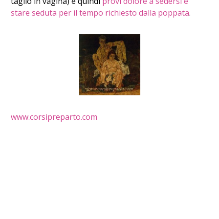
taglio in vagina) e quindi
provi dolore a sedersi e
stare seduta per il tempo richiesto dalla poppata
.
www.corsipreparto.com