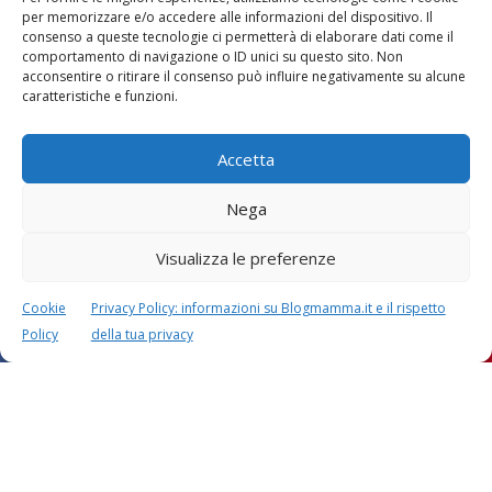
per memorizzare e/o accedere alle informazioni del dispositivo. Il
consenso a queste tecnologie ci permetterà di elaborare dati come il
comportamento di navigazione o ID unici su questo sito. Non
acconsentire o ritirare il consenso può influire negativamente su alcune
caratteristiche e funzioni.
Accetta
Nega
Visualizza le preferenze
Cookie
Privacy Policy: informazioni su Blogmamma.it e il rispetto
Policy
della tua privacy
Questo sito usa Akismet per ridurre lo spam.
Scopri
come i tuoi dati vengono elaborati
.