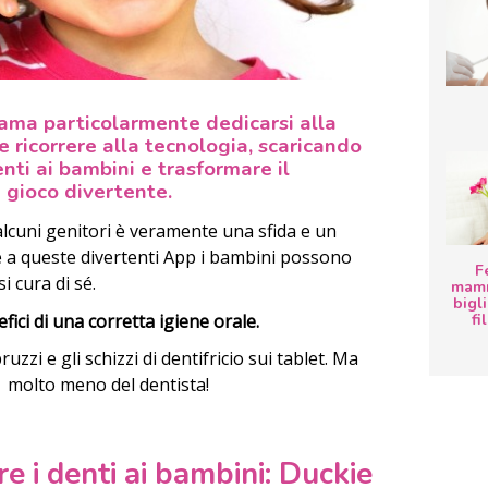
n ama particolarmente dedicarsi alla
e ricorrere alla tecnologia, scaricando
enti ai bambini e trasformare il
 gioco divertente.
 alcuni genitori è veramente una sfida e un
e a queste divertenti App i bambini possono
F
 cura di sé.
mamm
bigli
fici di una corretta igiene orale.
fi
zzi e gli schizzi di dentifricio sui tablet. Ma
 molto meno del dentista!
e i denti ai bambini: Duckie