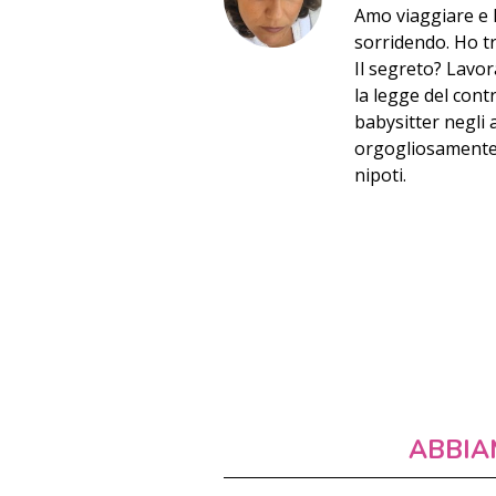
Amo viaggiare e h
sorridendo. Ho t
Il segreto? Lavor
la legge del cont
babysitter negli 
orgogliosamente l
nipoti.
ABBIA