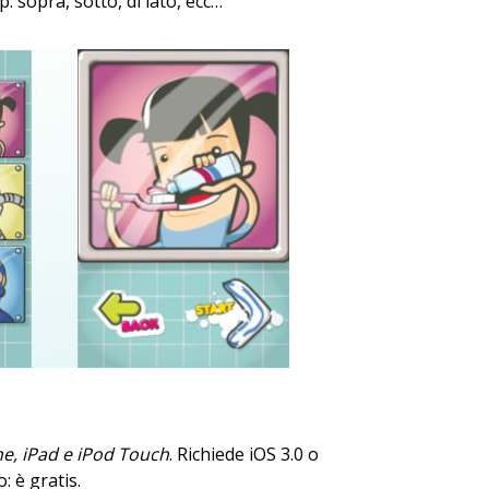
: sopra, sotto, di lato, ecc…
e, iPad e iPod Touch
. Richiede iOS 3.0 o
: è gratis.