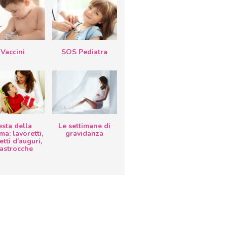
Vaccini
SOS Pediatra
esta della
Le settimane di
a: lavoretti,
gravidanza
etti d’auguri,
lastrocche