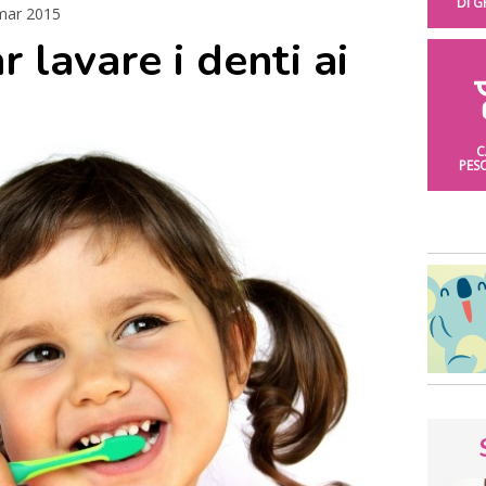
DI 
mar 2015
r lavare i denti ai
C
PES