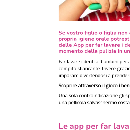
Se vostro figlio o figlia no
propria igiene orale potrest
delle App per far lavare i d
momento della pulizia in un
Far lavare i denti ai bambini per
compito sfiancante. Invece grazi
imparare divertendosi a prendersi
Scoprire attraverso il gioco i bene
Una sola controindicazione gli spru
una pellicola salvaschermo costa
Le app per far lavar