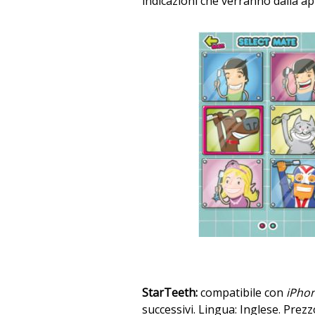
indicazioni che verranno dalla app
StarTeeth:
compatibile con
iPhon
successivi. Lingua: Inglese. Prezzo