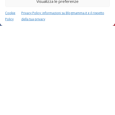
Visualizza le preferenze
Cookie
Privacy Policy: informazioni su Blogmamma.it e il rispetto
Policy
della tua privacy
Calcolatori
CALCOLO SETTIMANE DI
CALCOLO
GRAVIDANZA
DATA PARTO
CALCOLO
CALCOLO
PESO BAMBINO
PERIODO FERTILE