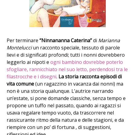
Per terminare
“Ninnananna Caterina”
di
Marianna
Montelucci
un racconto speciale, tessuto di parole
lievi e di significati profondi; tutti i nonni dovrebbero
leggerlo ai nipoti e
ogni bambino dovrebbe poterlo
sfogliare, rannicchiato nel suo letto, perdendosi tra le
filastrocche e i disegni
.
La storia racconta episodi di
vita comune
(un ragazzino in vacanza dai nonni) ma
non è una storia qualunque. L’autrice narrando
un’estate, si pone domande classiche, senza tempo e
propone un tuffo nel passato, quando ai ragazzi si
usava regalare tempo vuoto, da trascorrere nel
rassicurante ritmo della natura e delle stagioni, e da
riempire con un po’ di fortuna , di suggestioni,
riflessioni ed idee.