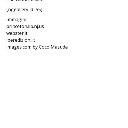
[nggallery id=55]
Immagini:
princeton.lib.nj.us
webster.it
iperedizioni.it
images.com by Coco Masuda