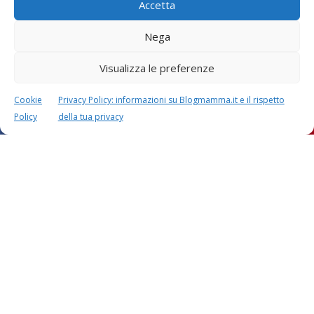
Accetta
Questo sito usa Akismet per ridurre lo spam.
Scopri
Nega
come i tuoi dati vengono elaborati
.
Visualizza le preferenze
Cookie
Privacy Policy: informazioni su Blogmamma.it e il rispetto
Policy
della tua privacy
Calcolatori
CALCOLO SETTIMANE DI
CALCOLO
GRAVIDANZA
DATA PARTO