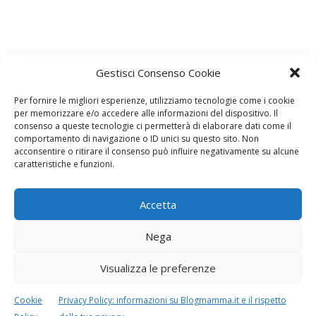
Lascia un commento
Gestisci Consenso Cookie
L'indirizzo email non verrà pubblicato. I dati obbligatori sono
contrassegnati con
*
Per fornire le migliori esperienze, utilizziamo tecnologie come i cookie
per memorizzare e/o accedere alle informazioni del dispositivo. Il
Il tuo commento
*
consenso a queste tecnologie ci permetterà di elaborare dati come il
comportamento di navigazione o ID unici su questo sito. Non
acconsentire o ritirare il consenso può influire negativamente su alcune
caratteristiche e funzioni.
Accetta
Nega
Visualizza le preferenze
Cookie
Privacy Policy: informazioni su Blogmamma.it e il rispetto