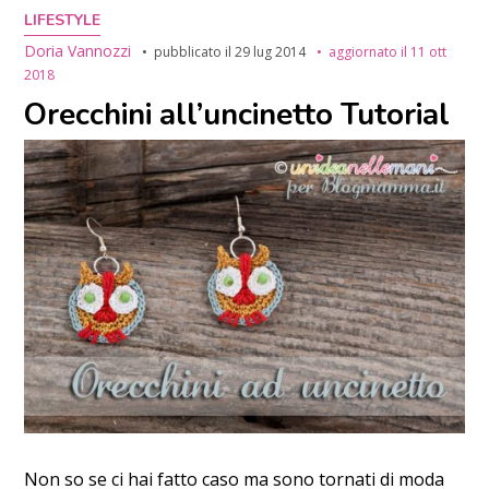
LIFESTYLE
Doria Vannozzi
pubblicato il
29 lug 2014
aggiornato il
11 ott
2018
Orecchini all’uncinetto Tutorial
Non so se ci hai fatto caso ma sono tornati di moda