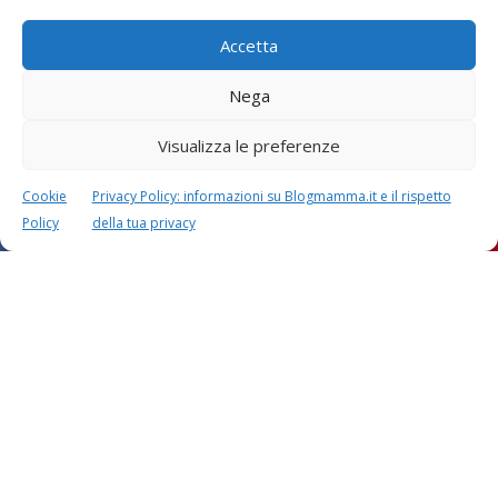
Accetta
Doria
29 Luglio 2014 alle 14:24
Nega
Grazie Nadia, in realtà sono molto semplici. Ma è proprio
per questo che forse in tante saranno invogliate a farli 😉
Visualizza le preferenze
RISPONDI
Cookie
Privacy Policy: informazioni su Blogmamma.it e il rispetto
Policy
della tua privacy
Tina
29 Luglio 2014 alle 13:11
Ma sono stupendi! E’ da tanto che penso di fare un paio di
orecchini-gufini, mi sa che è arrivato il momento. Grazie. Tina
RISPONDI
Doria
29 Luglio 2014 alle 14:23
Buon divertimento Tina! 😉