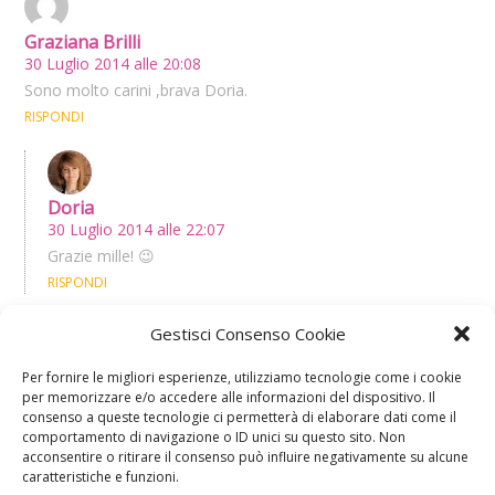
Graziana Brilli
30 Luglio 2014 alle 20:08
Sono molto carini ,brava Doria.
RISPONDI
Doria
30 Luglio 2014 alle 22:07
Grazie mille! 😉
RISPONDI
Gestisci Consenso Cookie
Per fornire le migliori esperienze, utilizziamo tecnologie come i cookie
nadia
per memorizzare e/o accedere alle informazioni del dispositivo. Il
29 Luglio 2014 alle 14:18
consenso a queste tecnologie ci permetterà di elaborare dati come il
sono carinissimi!! brava Doria!!!
comportamento di navigazione o ID unici su questo sito. Non
acconsentire o ritirare il consenso può influire negativamente su alcune
RISPONDI
caratteristiche e funzioni.