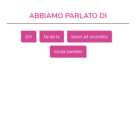
ABBIAMO PARLATO DI
DIY
fai da te
lavori ad uncinetto
moda bambini