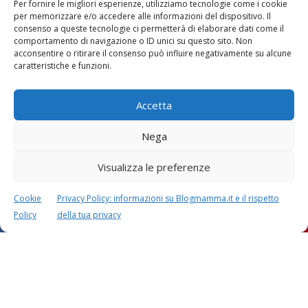
Per fornire le migliori esperienze, utilizziamo tecnologie come i cookie
per memorizzare e/o accedere alle informazioni del dispositivo. Il
consenso a queste tecnologie ci permetterà di elaborare dati come il
comportamento di navigazione o ID unici su questo sito. Non
acconsentire o ritirare il consenso può influire negativamente su alcune
Vaccini
SOS Pediatra
caratteristiche e funzioni.
Accetta
Nega
Visualizza le preferenze
Festa della mamma:
Le settimane di
lavoretti, biglietti
gravidanza
d’auguri, filastrocche
Cookie
Privacy Policy: informazioni su Blogmamma.it e il rispetto
Policy
della tua privacy
Chi siamo
Contatti
Privacy & Cookie Policy
Modifica il consenso
Cookie Policy (UE)