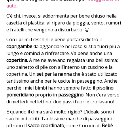
auto
…
C’è chi, invece, si addormenta per bene chiuso nella
casetta di plastica, al riparo da pioggia, vento, rumori
e fratelli che vengono a disturbarlo 🙂
Con i primi freschini è bene portarsi dietro il
coprigambe
da agganciare nel caso si stia fuori più a
lungo e cominci a rinfrescare. Va bene anche una
copertina
. A me ne avevano regalata una bellissima:
uno zainetto di pile con all’interno un cuscino e la
copertina. Un
set per la nanna
che è stato utilizzato
tantissimo anche per le uscite in passeggino. Anche
perchè i miei bimbi hanno sempre fatto
il pisolino
pomeridiano
proprio in
passeggino
. Non c’era verso
di metterli nel lettino: due passi fuori e crollavano!
E quando il clima sarà molto rigido? L’ideale sono i
sacchi imbottiti. Tantissime marche di passeggini
offrono
il sacco coordinato
, come Cocoon di
Bebè