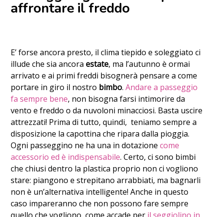
affrontare il freddo
E’ forse ancora presto, il clima tiepido e soleggiato ci
illude che sia ancora
estate
, ma l’autunno è ormai
arrivato e ai primi freddi bisognerà pensare a come
portare in giro il nostro
bimbo
.
Andare a passeggio
fa sempre bene
, non bisogna farsi intimorire da
vento e freddo o da nuvoloni minacciosi. Basta uscire
attrezzati!
Prima di tutto, quindi, teniamo sempre a
disposizione la capottina che ripara dalla pioggia.
Ogni passeggino ne ha una in dotazione
come
accessorio ed è indispensabile
. Certo, ci sono bimbi
che chiusi dentro la plastica proprio non ci vogliono
stare: piangono e strepitano arrabbiati, ma bagnarli
non è un’alternativa intelligente! Anche in questo
caso impareranno che non possono fare sempre
quello che vogliono, come accade per
il seggiolino in