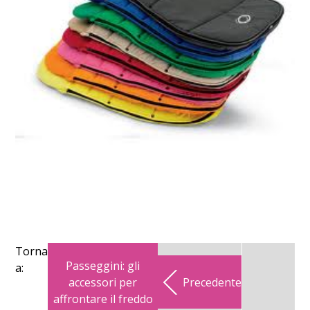
Torna
Passeggini: gli
a:
accessori per
Precedente
affrontare il freddo