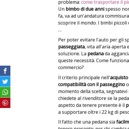
problema
: come trasportare il p
Un
bimbo di due anni
spesso non 
fa, va ad un'andatura commisurat
scoprire il mondo. I bimbi picco
…
Per poter evitare l'auto per gli s
passeggiata
, vita all'aria apert
soluzione. La
pedana
da agganci
queste necessità. Come funziona,
commercio?
Il criterio principale nell'
acquisto
compatibilità con il passeggino
o
momento della scelta, segnatevi 
chiedete al rivenditore se la ped
aspetto da tenere presente è il
p
a supportare oltre i 22 kg di peso
Il fatto che una pedana sia
facil
tenere presente: per chi cambia 