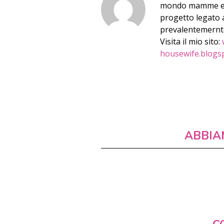
mondo mamme e qu
progetto legato a
prevalentemernte 
Visita il mio sito:
housewife.blogs
ABBIA