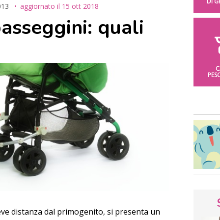
DI 
013
aggiornato il
15 ott 2018
asseggini: quali
C
PES
ve distanza dal primogenito, si presenta un