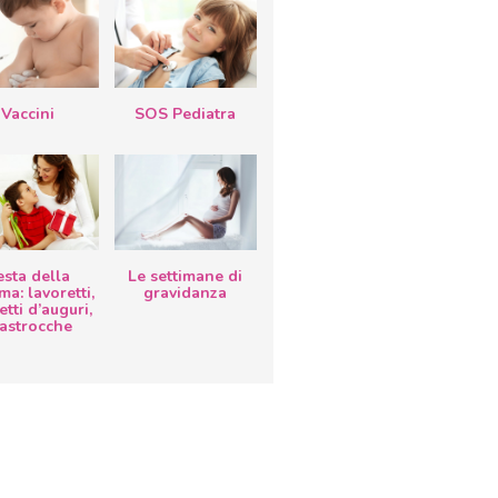
Vaccini
SOS Pediatra
esta della
Le settimane di
a: lavoretti,
gravidanza
etti d’auguri,
lastrocche