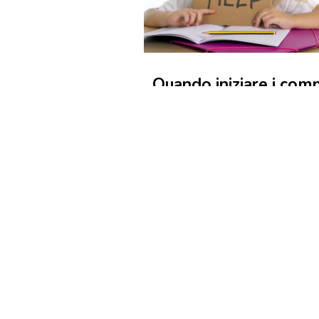
Quando iniziare i comp
delle vacanze e com
organizzarsi
I commenti per questo articolo s