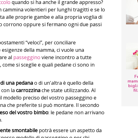
iccolo
quando si ha anche il grande appresso?
cammina volentieri per lunghi tragitti e se lo
a alle proprie gambe e alla propria voglia di
li o corrono oppure si fermano ogni due passi
postamenti “veloci”, per conciliare
a e esigenze della mamma, ci vuole una
are al
passeggino
viene incontro a tutte
 come si sceglie e quali pedane ci sono in
F
mamm
 di una pedana
o di un'altra è quello della
bigli
 con la
carrozzina
che state utilizzando. Al
fi
il modello preciso del vostro passeggino e
ana che preferite si può montare. Il secondo
eso del vostro bimbo
: le pedane non arrivano
.
mente smontabile
potrà essere un aspetto da
spesso modello di passeggino o per chi