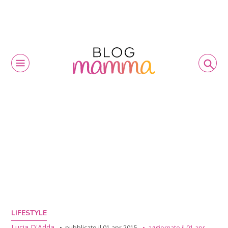
LIFESTYLE
Lucia D'Adda
pubblicato il
01 apr 2015
aggiornato il
01 apr