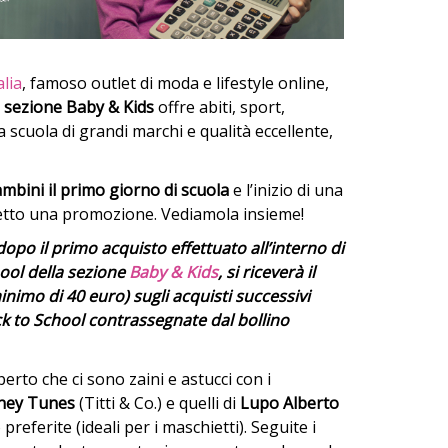
alia
, famoso outlet di moda e lifestyle online,
a
sezione Baby & Kids
offre abiti, sport,
la scuola di grandi marchi e qualità eccellente,
bini il primo giorno di scuola
e l’inizio di una
detto una promozione. Vediamola insieme!
opo il primo acquisto effettuato all’interno di
ool della sezione
Baby & Kids
, si riceverà il
nimo di 40 euro) sugli acquisti successivi
ck to School contrassegnate dal bollino
erto che ci sono zaini e astucci con i
oney Tunes
(Titti & Co.) e quelli di
Lupo Alberto
 preferite (ideali per i maschietti). Seguite i