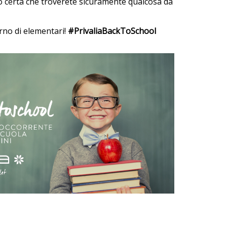
o certa che troverete sicuramente qualcosa da
rno di elementari!
#PrivaliaBackToSchool