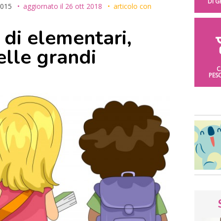
DI 
2015
aggiornato il
26 ott 2018
articolo con
 di elementari,
elle grandi
C
PES