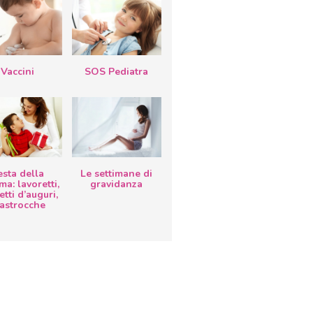
Vaccini
SOS Pediatra
esta della
Le settimane di
a: lavoretti,
gravidanza
etti d’auguri,
lastrocche