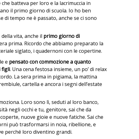
e che batteva per loro e la lacrimuccia in
ano il primo giorno di scuola. Io ho ben
e di tempo ne è passato, anche se ci sono
lla vita, anche il
primo giorno di
 sera prima. Ricordo che abbiamo preparato la
ateriale siglato, i quadernoni con le copertine.
ule e
pensato con commozione a quanto
figli
. Una cena festosa insieme, un po’ di relax
icordo. La sera prima in pigiama, la mattina
rembiule, cartella e ancora i segni dell’estate
moziona. Loro sono lì, seduti al loro banco,
ità negli occhi e tu, genitore, sai che da
coperte, nuove gioie e nuove fatiche. Sai che
orni può trasformarsi in noia, ribellione, e
ve perché loro diventino grandi.