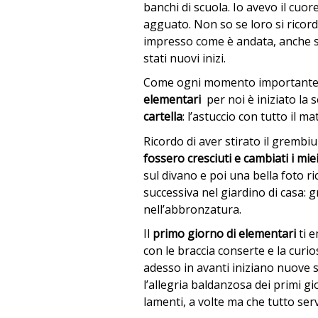
banchi di scuola. Io avevo il cuor
agguato. Non so se loro si ricord
impresso come è andata, anche s
stati nuovi inizi.
Come ogni momento importante de
elementari
per noi è iniziato la
cartella
: l’astuccio con tutto il m
Ricordo di aver stirato il grembi
fossero cresciuti e cambiati i miei 
sul divano e poi una bella foto r
successiva nel giardino di casa: g
nell’abbronzatura.
Il
primo giorno di elementari
ti e
con le braccia conserte e la curios
adesso in avanti iniziano nuove s
l’allegria baldanzosa dei primi gi
lamenti, a volte ma che tutto ser