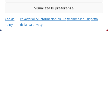
Visualizza le preferenze
Cookie
Privacy Policy: informazioni su Blogmamma.it e il rispetto
Policy
della tua privacy
Questo sito usa Akismet per ridurre lo spam.
Scopri
come i tuoi dati vengono elaborati
.
Calcolatori