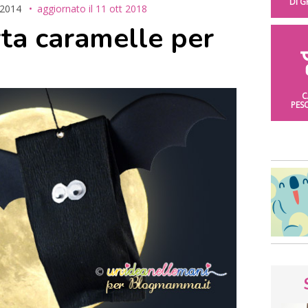
DI 
 2014
aggiornato il
11 ott 2018
rta caramelle per
C
PES