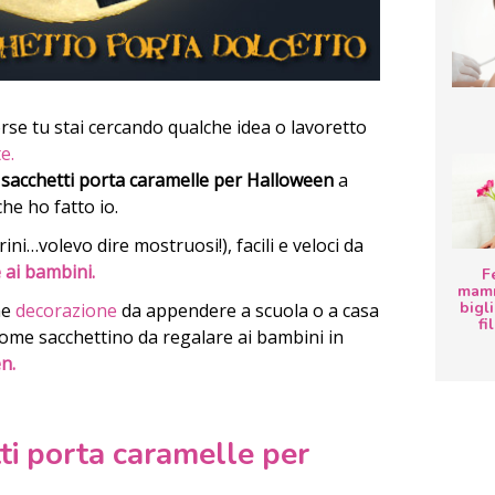
rse tu stai cercando qualche idea o lavoretto
te.
 sacchetti porta caramelle per Halloween
a
he ho fatto io.
ini…volevo dire mostruosi!), facili e veloci da
 ai bambini.
F
mamm
bigli
me
decorazione
da appendere a scuola o a casa
fi
 come sacchettino da regalare ai bambini in
n.
ti porta caramelle per