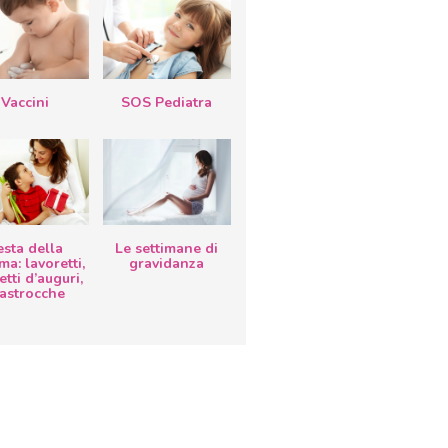
Vaccini
SOS Pediatra
esta della
Le settimane di
a: lavoretti,
gravidanza
etti d’auguri,
lastrocche