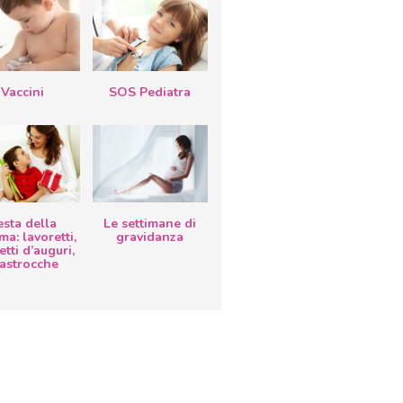
Vaccini
SOS Pediatra
esta della
Le settimane di
a: lavoretti,
gravidanza
etti d’auguri,
lastrocche