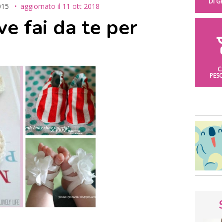
DI 
015
aggiornato il
11 ott 2018
ve fai da te per
C
PES