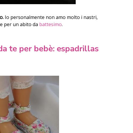
o.
Io personalmente non amo molto i nastri,
he per un abito da
battesimo
.
da te per bebè: espadrillas