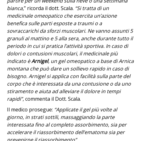
partire per un weekend sulla neve o una settimana
bianca,
” ricorda il dott. Scala.
“Si tratta di un
medicinale omeopatico che esercita un’azione
benefica sulle parti esposte a traumi o a
sovraccarichi da sforzi muscolari. Ne vanno assunti 5
granuli al mattino e 5 alla sera, anche durante tutto il
periodo in cui si pratica l’attività sportiva. In caso di
dolori o contusioni muscolari, il medicinale più
indicato è
Arnigel
, un gel omeopatico a base di Arnica
montana che può dare un sollievo rapido in caso di
bisogno. Arnigel si applica con facilità sulla parte del
corpo che è interessata da una contusione o da uno
stiramento e aiuta ad alleviare il dolore in tempi
rapidi”
, commenta il Dott. Scala.
Il medico prosegue:
“Applicate il gel più volte al
giorno, in strati sottili, massaggiando la parte
interessata fino al completo assorbimento, sia per
accelerare il riassorbimento dell’ematoma sia per
prevenirne il riassorbimento”.