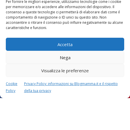
Per fornire le migliori esperienze, utilizziamo tecnologie come i cookie
per memorizzare e/o accedere alle informazioni del dispositivo. Il
consenso a queste tecnologie ci permetterà di elaborare dati come il
comportamento di navigazione o ID unici su questo sito. Non
acconsentire o ritirare il consenso può influire negativamente su alcune
Vaccini
SOS Pediatra
caratteristiche e funzioni.
Accetta
Nega
Visualizza le preferenze
Festa della mamma:
Le settimane di
lavoretti, biglietti
gravidanza
d’auguri, filastrocche
Cookie
Privacy Policy: informazioni su Blogmamma.it e il rispetto
Policy
della tua privacy
Chi siamo
Contatti
Privacy & Cookie Policy
Modifica il consenso
Cookie Policy (UE)