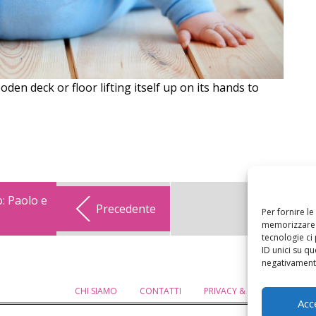
en deck or floor lifting itself up on its hands to
: Paolo e
Precedente
Per fornire l
memorizzare e
tecnologie ci
ID unici su qu
negativamente
CHI SIAMO
CONTATTI
PRIVACY & COOKIE POLICY
Acc