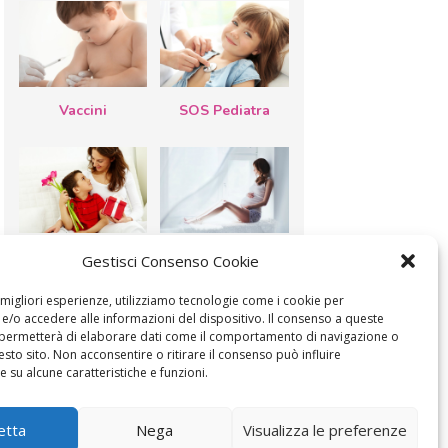
Vaccini
SOS Pediatra
Festa della
Le settimane di
Gestisci Consenso Cookie
mamma: lavoretti,
gravidanza
biglietti d’auguri,
filastrocche
e migliori esperienze, utilizziamo tecnologie come i cookie per
/o accedere alle informazioni del dispositivo. Il consenso a queste
 permetterà di elaborare dati come il comportamento di navigazione o
esto sito. Non acconsentire o ritirare il consenso può influire
 su alcune caratteristiche e funzioni.
MODIFICA IL CONSENSO
COOKIE POLICY (UE)
etta
Nega
Visualizza le preferenze