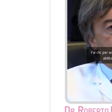
Fai clic per 
abili