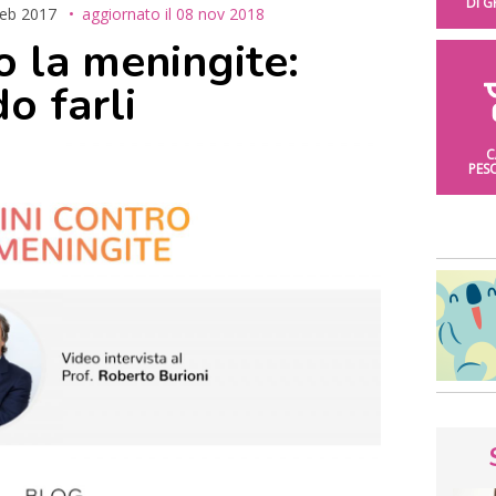
DI 
feb 2017
aggiornato il
08 nov 2018
o la meningite:
o farli
C
PES