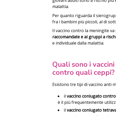
giovani adulti sono a rischio più e
malattia.
Per quanto riguarda il sierogrupp
fra i bambini più piccoli, al di sot
Il vaccino contro la meningite va
raccomandate e ai gruppi a risch
e individuale dalla malattia.
Quali sono i vaccin
contro quali ceppi?
Esistono tre tipi di vaccino anti
il
vaccino coniugato contro
è il più frequentemente utili
il
vaccino coniugato tetrav