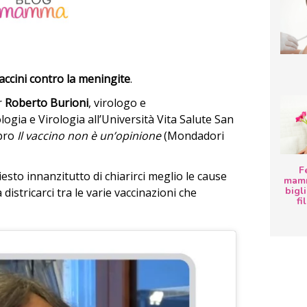
vaccini contro la meningite
.
r
Roberto Burioni
, virologo e
ogia e Virologia all’Università Vita Salute San
ibro
Il vaccino non è un’opinione
(Mondadori
F
sto innanzitutto di chiarirci meglio le cause
mamm
bigli
 a districarci tra le varie vaccinazioni che
fi