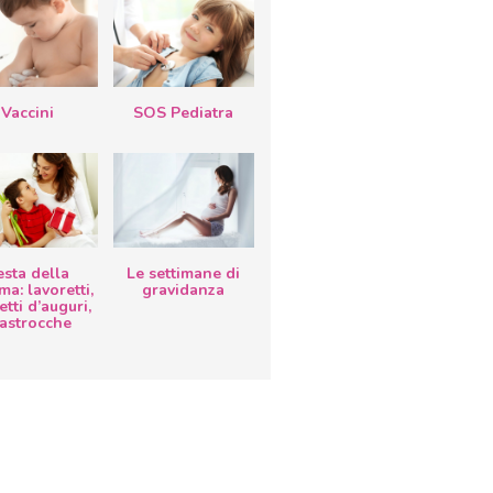
Vaccini
SOS Pediatra
esta della
Le settimane di
a: lavoretti,
gravidanza
etti d’auguri,
lastrocche