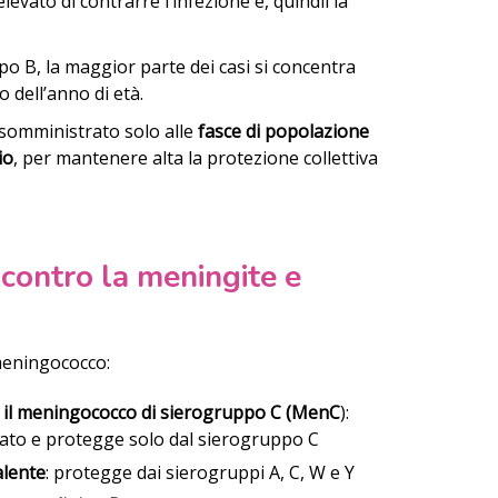
levato di contrarre l’infezione e, quindil la
o B, la maggior parte dei casi si concentra
to dell’anno di età.
 somministrato solo alle
fasce di popolazione
io
, per mantenere alta la protezione collettiva
i contro la meningite e
-meningococco:
 il meningococco di sierogruppo C (MenC
):
zzato e protegge solo dal sierogruppo C
alente
: protegge dai sierogruppi A, C, W e Y