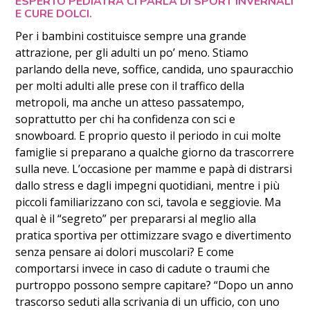
ESPERTO PEDIATRA CI PARLA DI SPORT INVERNALI
E CURE DOLCI.
Per i bambini costituisce sempre una grande
attrazione, per gli adulti un po’ meno. Stiamo
parlando della neve, soffice, candida, uno spauracchio
per molti adulti alle prese con il traffico della
metropoli, ma anche un atteso passatempo,
soprattutto per chi ha confidenza con sci e
snowboard. E proprio questo il periodo in cui molte
famiglie si preparano a qualche giorno da trascorrere
sulla neve. L’occasione per mamme e papà di distrarsi
dallo stress e dagli impegni quotidiani, mentre i più
piccoli familiarizzano con sci, tavola e seggiovie. Ma
qual è il “segreto” per prepararsi al meglio alla
pratica sportiva per ottimizzare svago e divertimento
senza pensare ai dolori muscolari? E come
comportarsi invece in caso di cadute o traumi che
purtroppo possono sempre capitare? “Dopo un anno
trascorso seduti alla scrivania di un ufficio, con uno