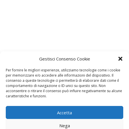
Gestisci Consenso Cookie
Per fornire le migliori esperienze, utilizziamo tecnologie come i cookie
per memorizzare e/o accedere alle informazioni del dispositivo. Il
consenso a queste tecnologie ci permetterà di elaborare dati come il
comportamento di navigazione o ID unici su questo sito. Non
acconsentire o ritirare il consenso può influire negativamente su alcune
caratteristiche e funzioni.
C'è un commento
Accetta
Tante idee per una Pasqua ecobio e fai da te!! - Eco
Bio Ricetta
Nega