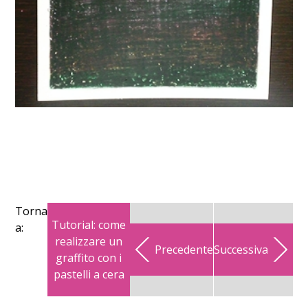
Torna
Tutorial: come
a:
realizzare un
Precedente
Successiva
graffito con i
pastelli a cera