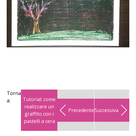
Torna
Tutorial: come
a:
realizzare un
Precedente
Successiva
graffito con i
pastelli a cera