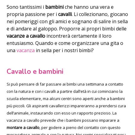
Sono tantissimi i
bambini
che hanno una vera e
propria passione per i
cavalli
. Li collezionano, giocano
nei pomeriggi con gli amici e sognano di salire in sella
e di andare al galoppo. Proporre ai propri bimbi delle
vacanze a cavallo
incontrerà certamente il loro
entusiasmo. Quando e come organizzare una gita o
una
vacanza
in sella per i nostri bimbi?
Cavallo e bambini
Si può pensare di far passare ai bimbi una settimana a contatto
con la natura e con i cavalli a partire dall’età in cui cominciano la
scuola elementare, ma alcuni centri sono aperti anche a bambini
più piccoli. Gli aspiranti cavallerizzi impareranno a prendersi cura
dell’animale, instaurando con esso un rapporto prezioso. La
vacanza a cavallo prevede che i bambini possano imparare a
montare a cavallo
, per godere a pieno del contatto con questo
meraviglioso animale e con la natura. Nei centri specializzati per i