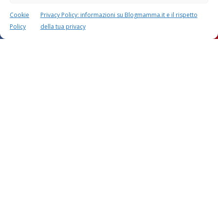
Cookie
Privacy Policy: informazioni su Blogmamma.it e il rispetto
Policy
della tua privacy
Questo sito usa Akismet per ridurre lo spam.
Scopri
come i tuoi dati vengono elaborati
.
Calcolatori
CALCOLO SETTIMANE DI
CALCOLO