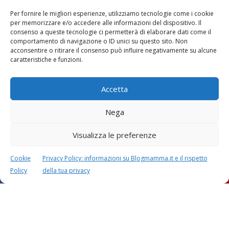
Per fornire le migliori esperienze, utilizziamo tecnologie come i cookie
per memorizzare e/o accedere alle informazioni del dispositivo. Il
consenso a queste tecnologie ci permetterà di elaborare dati come il
comportamento di navigazione o ID unici su questo sito. Non
acconsentire o ritirare il consenso può influire negativamente su alcune
Vaccini
SOS Pediatra
caratteristiche e funzioni.
Accetta
Nega
Visualizza le preferenze
Festa della mamma:
Le settimane di
lavoretti, biglietti
gravidanza
d’auguri, filastrocche
Cookie
Privacy Policy: informazioni su Blogmamma.it e il rispetto
Policy
della tua privacy
Chi siamo
Contatti
Privacy & Cookie Policy