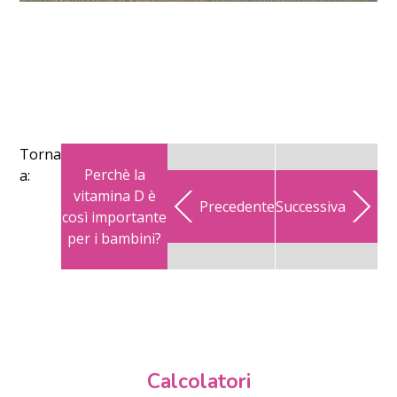
Torna
Perchè la
a:
vitamina D è
Precedente
Successiva
così importante
per i bambini?
Calcolatori