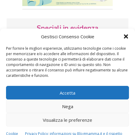
Speciali in evidenza
Gestisci Consenso Cookie
Per fornire le migliori esperienze, utilizziamo tecnologie come i cookie
per memorizzare e/o accedere alle informazioni del dispositivo. Il
consenso a queste tecnologie ci permetterà di elaborare dati come il
comportamento di navigazione o ID unici su questo sito. Non
acconsentire o ritirare il consenso può influire negativamente su alcune
caratteristiche e funzioni.
Vaccini
SOS Pediatra
Accetta
Nega
Visualizza le preferenze
Festa della mamma:
Le settimane di
Cookie
Privacy Policy: informazioni su Blogmamma.it e il rispetto