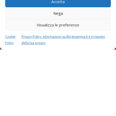
Accetta
Nega
Visualizza le preferenze
Cookie
Privacy Policy: informazioni su Blogmamma.it e il rispetto
Policy
della tua privacy
C'è un commento
Festa di Prima Comunione: dove fare il ricevimento? :
Blogmamma.it
27 Febbraio 2018 alle 8:50
[…] LEGGI ANCHE: addobbi per il ricevimento […]