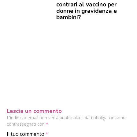
contrari al vaccino per
donne in gravidanza e
bambini?
Lascia un commento
L'indirizzo email non verrà pubblicato. I dati obbligatori sono
contrassegnati con
*
Il tuo commento
*