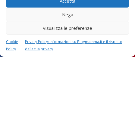
Accetta
Mariangela Sanna
2 Ottobre 2018 alle 16:34
Nega
Buongiorno Lucia crediamo possa essere un buon valore.
Ma meglio effettuare un altro test di gravidanza se non è
Visualizza le preferenze
ancora arrivato il ciclo. Grazie
RISPONDI
Cookie
Privacy Policy: informazioni su Blogmamma.it e il rispetto
Policy
della tua privacy
Rose
19 Luglio 2018 alle 9:22
Salve, ho fatto il test dopo una settimana ed è risultato
positivo, ho fatto anche le beta e il valore è di 4.069,00 cosa
significa?
RISPONDI
Mariangela Sanna
19 Luglio 2018 alle 15:42