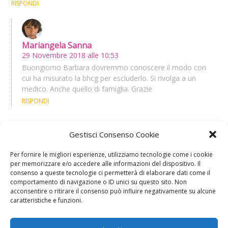
RISPONDI
Mariangela Sanna
29 Novembre 2018 alle 10:53
Buongiorno Barbara dovremmo conoscere il modo con
cui ha misurato la bhcg per escluderlo. Si rivolga a un
medico. Anche quello di famiglia. Grazie
RISPONDI
Gestisci Consenso Cookie
Lucia
Per fornire le migliori esperienze, utilizziamo tecnologie come i cookie
30 Settembre 2018 alle 19:46
per memorizzare e/o accedere alle informazioni del dispositivo. Il
Il ho fatto la beta il primo giorno di ritardo e mi è uscito 186 e
consenso a queste tecnologie ci permetterà di elaborare dati come il
buono
comportamento di navigazione o ID unici su questo sito. Non
acconsentire o ritirare il consenso può influire negativamente su alcune
RISPONDI
caratteristiche e funzioni.