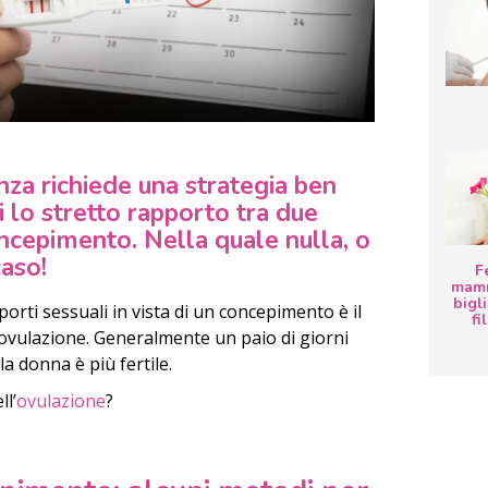
anza richiede una strategia ben
i lo stretto rapporto tra due
oncepimento
. Nella quale nulla, o
caso!
F
mamm
bigli
rti sessuali in vista di un concepimento è il
fi
’ovulazione. Generalmente un paio di giorni
la donna è più fertile.
ll’
ovulazione
?