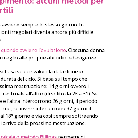
pimento: alcuni metodi per
tili
 avviene sempre lo stesso giorno. In
ni irregolari diventa ancora più difficile
e.
 quando avviene l’ovulazione
. Ciascuna donna
a meglio alle proprie abitudini ed esigenze.
si basa su due valori: la data di inizio
 durata del ciclo. Si basa sul tempo che
ossima mestruazione: 14 giorni ovvero i
mestruale all’altro (di solito da 28 a 31). Se
e e l’altra intercorrono 26 giorni, il periodo
orno, se invece intercorrono 32 giorni il
al 18° giorno e via così sempre sottraendo
di arrivo della prossima mestruazione.
rvicale
o
metodo Billings
permette di