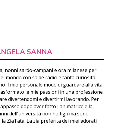
ANGELA SANNA
a, nonni sardo-campani e ora milanese per
del mondo con salde radici e tanta curiosità.
o il mio personale modo di guardare alla vita:
rasformato le mie passioni in una professione.
are divertendomi e divertirmi lavorando. Per
rappasso dopo aver fatto l'animatrice e la
anni dell'università non ho figli ma sono
a ZiaTata. La zia preferita dei miei adorati