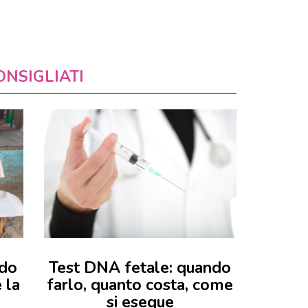
ONSIGLIATI
ndo
Test DNA fetale: quando
 la
farlo, quanto costa, come
si esegue