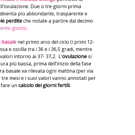
ell’ovulazione. Due o tre giorni prima
ti diventa più abbondante, trasparente e
ole perdite
che notate a partire dal decimo
mento giusto
.
 basale
nel primo arco del ciclo (i primi 12-
sa e oscilla tra i 36 e i 36,5 gradi, mentre
alori intorno ai 37- 37,2. L’
ovulazione
si
ura più bassa, prima dell’inizio della fase
a basale va rilevata ogni mattina (per via
 tre mesi e i suoi valori vanno annotati per
 fare un
calcolo dei giorni fertili
.