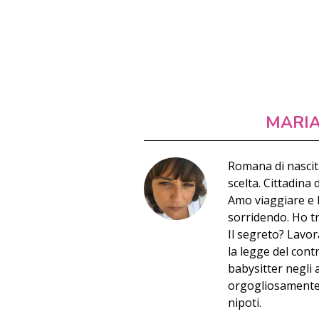
MARI
Romana di nascit
scelta. Cittadina 
Amo viaggiare e h
sorridendo. Ho t
Il segreto? Lavor
la legge del cont
babysitter negli 
orgogliosamente l
nipoti.