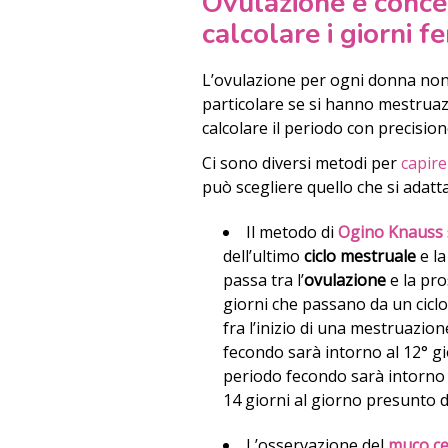
Ovulazione e conce
calcolare i giorni fer
L’ovulazione per ogni donna non
particolare se si hanno mestruazio
calcolare il periodo con precision
Ci sono diversi metodi per
capire
può scegliere quello che si adatt
Il metodo di
Ogino Knauss
dell’ultimo
ciclo mestruale
e la
passa tra l’
ovulazione
e la pr
giorni che passano da un ciclo 
fra l’inizio di una mestruazion
fecondo sarà intorno al 12° gi
periodo fecondo sarà intorno 
14 giorni al giorno presunto 
L’osservazione del
muco ce