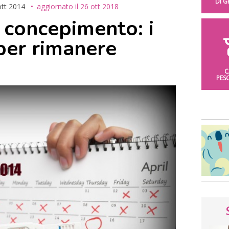
DI 
ott 2014
aggiornato il
26 ott 2018
 concepimento: i
 per rimanere
C
PES