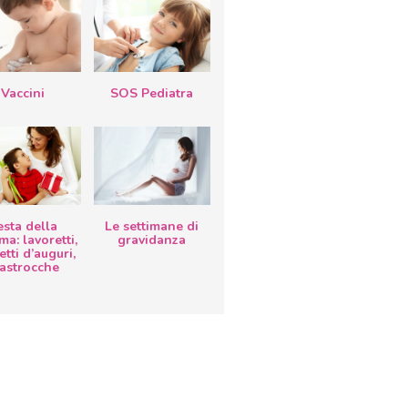
Vaccini
SOS Pediatra
esta della
Le settimane di
a: lavoretti,
gravidanza
etti d’auguri,
lastrocche