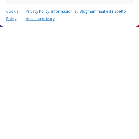
Cookie
Privacy Policy: informazioni su Blogmamma.it e il rispetto
Policy
della tua privacy
Questo sito usa Akismet per ridurre lo spam.
Scopri
come i tuoi dati vengono elaborati
.