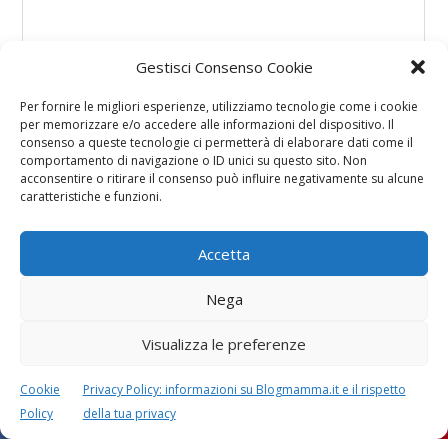
Gestisci Consenso Cookie
Per fornire le migliori esperienze, utilizziamo tecnologie come i cookie
per memorizzare e/o accedere alle informazioni del dispositivo. Il
consenso a queste tecnologie ci permetterà di elaborare dati come il
comportamento di navigazione o ID unici su questo sito. Non
acconsentire o ritirare il consenso può influire negativamente su alcune
caratteristiche e funzioni.
Accetta
Nega
Visualizza le preferenze
Questo sito usa Akismet per ridurre lo spam.
Scopri
Cookie
Privacy Policy: informazioni su Blogmamma.it e il rispetto
come i tuoi dati vengono elaborati
.
Policy
della tua privacy