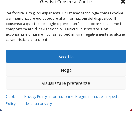
legature e posizioni
Gestisci Consenso Cookie
neonato
Per fornire le migliori esperienze, utilizziamo tecnologie come i cookie
per memorizzare e/o accedere alle informazioni del dispositivo. Il
consenso a queste tecnologie ci permetterà di elaborare dati come il
comportamento di navigazione o ID unici su questo sito. Non
acconsentire o ritirare il consenso può influire negativamente su alcune
Storie brevi da leggere ai
caratteristiche e funzioni.
bambini piccoli dai 2 anni
in su
Accetta
Nega
Visualizza le preferenze
Cookie
Privacy Policy: informazioni su Blogmamma.it e il rispetto
Policy
della tua privacy