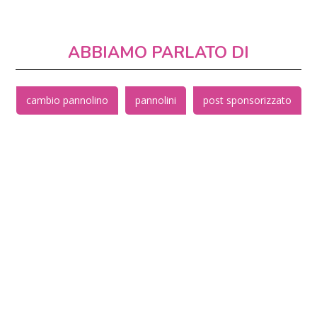
ABBIAMO PARLATO DI
cambio pannolino
pannolini
post sponsorizzato