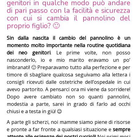
genitori in qualche modo può andare
di pari passo con la facilità e sicurezza
con cui si cambia il pannolino del
proprio figlio? 🙂
Sin dalla nascita il cambio del pannolino è un
momento molto importante nella routine quotidiana
dei neo genitori
. Le prime volte, non posso
nasconderlo, io e mio marito eravamo un po’
imbranati! 🙂 Preparavamo tutto alla perfezione e per
timore di sbagliare qualcosa seguivamo alla lettera i
consigli ricevuti dalle ostetriche dell’ospedale in cui
avevo partorito. A pensarci ora mi viene da sorridere!
Dopo avere cambiato non so quanti pannolini,
modestia a parte, sarei in grado di farlo ad occhi
chiusi e a testa in giù! 😉
A parte gli scherzi, noi mamme siamo piene di risorse
e pronte a far fronte a qualsiasi situazione e
sempre
attente alle esigenze dei nostri cuccioli
! Nei primi mesi