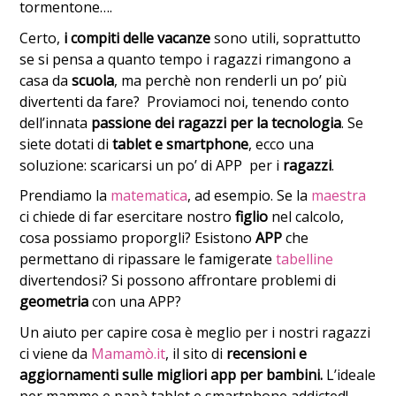
tormentone….
Certo,
i compiti delle vacanze
sono utili, soprattutto
se si pensa a quanto tempo i ragazzi rimangono a
casa da
scuola
, ma perchè non renderli un po’ più
divertenti da fare? Proviamoci noi, tenendo conto
dell’innata
passione dei ragazzi per la tecnologia
. Se
siete dotati di
tablet e smartphone
, ecco una
soluzione: scaricarsi un po’ di APP per i
ragazzi
.
Prendiamo la
matematica
, ad esempio. Se la
maestra
ci chiede di far esercitare nostro
figlio
nel calcolo,
cosa possiamo proporgli? Esistono
APP
che
permettano di ripassare le famigerate
tabelline
divertendosi? Si possono affrontare problemi di
geometria
con una APP?
Un aiuto per capire cosa è meglio per i nostri ragazzi
ci viene da
Mamamò.it
, il sito di
recensioni e
aggiornamenti sulle migliori app per bambini.
L’ideale
per mamme e papà tablet e smartphone addicted!