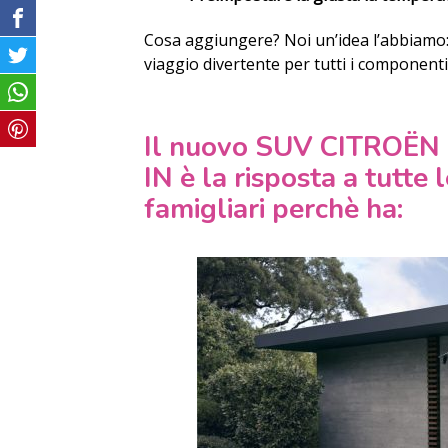
Cosa aggiungere? Noi un’idea l’abbiamo:
viaggio divertente per tutti i componenti 
Il nuovo SUV CITROË
IN è la risposta a tutte
famigliari perchè ha: