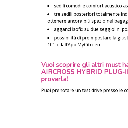
sedili comodi e comfort acustico a
tre sedili posteriori totalmente in
ottenere ancora più spazio nel bagag
agganci isofix su due seggiolini po
possibilità di preimpostare la giu
10” o dall’App MyCitroën.
Vuoi scoprire gli altri mus
AIRCROSS HYBRID PLUG-IN l’
provarla!
Puoi prenotare un test drive presso le 