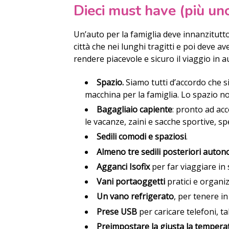
Dieci must have (più uno
Un’auto per la famiglia deve innanzitutto
città che nei lunghi tragitti e poi deve 
rendere piacevole e sicuro il viaggio in au
Spazio.
Siamo tutti d’accordo che 
macchina per la famiglia. Lo spazio n
Bagagliaio capiente
: pronto ad acc
le vacanze, zaini e sacche sportive, s
Sedili comodi e spaziosi
.
Almeno tre sedili posteriori autono
Agganci Isofix
per far viaggiare in 
Vani portaoggetti
pratici e organiz
Un vano refrigerato
, per tenere in
Prese USB
per caricare telefoni, ta
Preimpostare la giusta la tempera