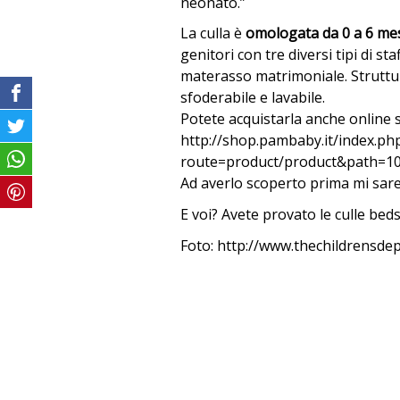
neonato.”
La culla è
omologata da 0 a 6 me
genitori con tre diversi tipi di st
materasso matrimoniale. Struttu
sfoderabile e lavabile.
Potete acquistarla anche online 
http://shop.pambaby.it/index.ph
route=product/product&path=1
Ad averlo scoperto prima mi sarei
E voi? Avete provato le culle bed
Foto: http://www.thechildrensde