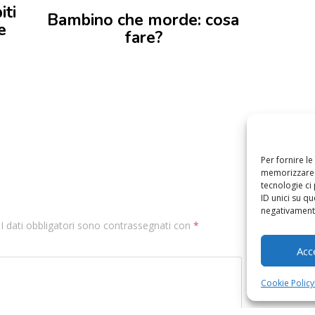
iti
Bambino che morde: cosa
e
fare?
Per fornire l
memorizzare e
tecnologie ci
ID unici su qu
negativamente
. I dati obbligatori sono contrassegnati con
*
Acc
Cookie Policy