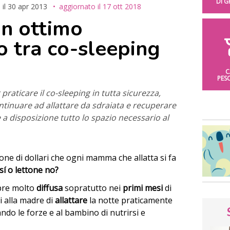
DI 
 il
30 apr 2013
aggiornato il
17 ott 2018
un ottimo
 tra co-sleeping
C
PES
 praticare il co-sleeping in tutta sicurezza,
ontinuare ad allattare da sdraiata e recuperare
 a disposizione tutto lo spazio necessario al
one di dollari che ogni mamma che allatta si fa
sí o lettone no?
re molto
diffusa
sopratutto nei
primi mesi
di
i alla madre di
allattare
la notte praticamente
ndo le forze e al bambino di nutrirsi e