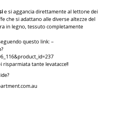
si
e si aggancia direttamente al lettone dei
affe che si adattano alle diverse altezze del
ra in legno, tessuto completamente
seguendo questo link: –
p?
06_116&product_id=237
 risparmiata tante levatacce!!
side?
partment.com.au