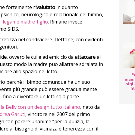
che fortemente
rivalutato
in quanto
psichico, neurologico e relazionale del bimbo,
il legame madre-figlio
. Rimane invece
hio SIDS.
retizza nel condividere il lettone, con evidenti
genitori.
ide
, ovvero le culle ad emiciclo da
attaccare
al
uesto modo la madre può allattare sdraiata in
iare allo spazio nel letto.
F
mamm
io perchè il bimbo comunque ha un suo
bigli
fi
iventa più grande può essere gradualmente
, fino a diventare un lettino a parte.
la Belly con un design tutto italiano
, nato da
drea Garuti
, vincitore nel 2007 del primo
n con parere unanime “per la pulizia, la
dere al bisogno di vicinaza e tenerezza con il