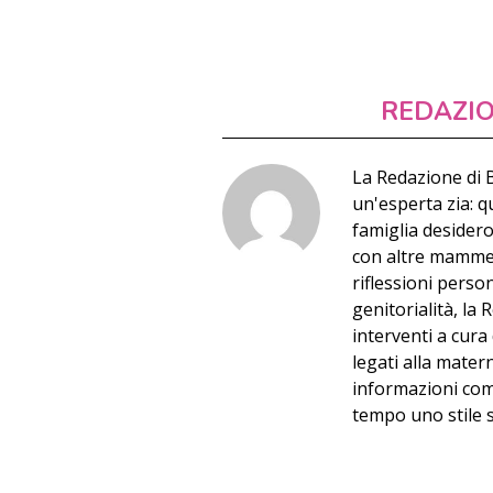
REDAZI
La Redazione di
un'esperta zia: 
famiglia desider
con altre mamme e
riflessioni person
genitorialità, l
interventi a cura 
legati alla matern
informazioni com
tempo uno stile s