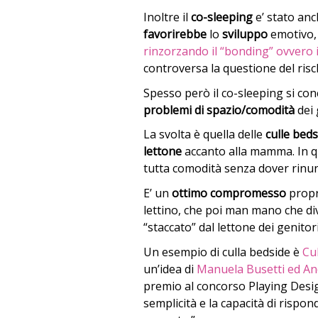
Inoltre il
co-sleeping
e’ stato an
favorirebbe
lo
sviluppo
emotivo, 
rinzorzando il “bonding” ovvero 
controversa la questione del risc
Spesso però il co-sleeping si conc
problemi di spazio/comodità
dei 
La svolta è quella delle
culle beds
lettone
accanto alla mamma. In q
tutta comodità senza dover rinunc
E’ un
ottimo
compromesso
propr
lettino, che poi man mano che d
“staccato” dal lettone dei genitori
Un esempio di culla bedside è
Cul
un’idea di
Manuela Busetti ed An
premio al concorso Playing Desig
semplicità e la capacità di rispon