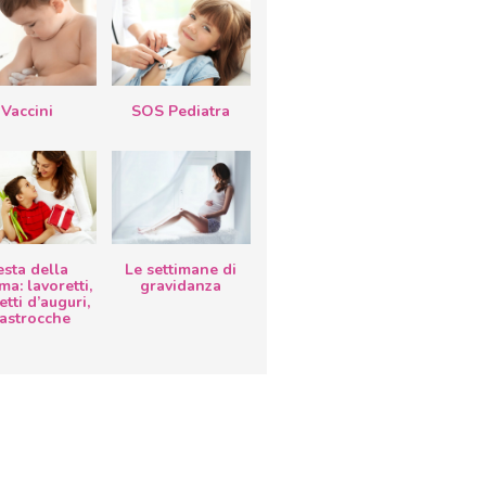
Vaccini
SOS Pediatra
esta della
Le settimane di
a: lavoretti,
gravidanza
etti d’auguri,
lastrocche