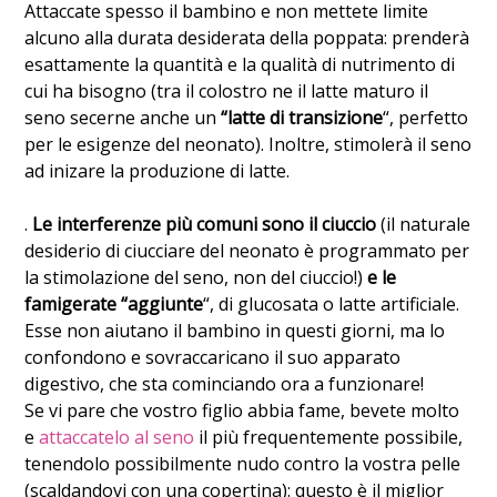
Attaccate spesso il bambino e non mettete limite
alcuno alla durata desiderata della poppata: prenderà
esattamente la quantità e la qualità di nutrimento di
cui ha bisogno (tra il colostro ne il latte maturo il
seno secerne anche un
“latte di transizione
“, perfetto
per le esigenze del neonato). Inoltre, stimolerà il seno
ad inizare la produzione di latte.
.
Le interferenze più comuni sono il ciuccio
(il naturale
desiderio di ciucciare del neonato è programmato per
la stimolazione del seno, non del ciuccio!)
e le
famigerate “aggiunte
“, di glucosata o latte artificiale.
Esse non aiutano il bambino in questi giorni, ma lo
confondono e sovraccaricano il suo apparato
digestivo, che sta cominciando ora a funzionare!
Se vi pare che vostro figlio abbia fame, bevete molto
e
attaccatelo al seno
il più frequentemente possibile,
tenendolo possibilmente nudo contro la vostra pelle
(scaldandovi con una copertina): questo è il miglior