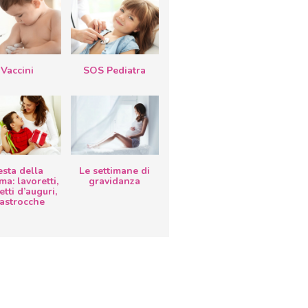
Vaccini
SOS Pediatra
esta della
Le settimane di
a: lavoretti,
gravidanza
etti d’auguri,
lastrocche