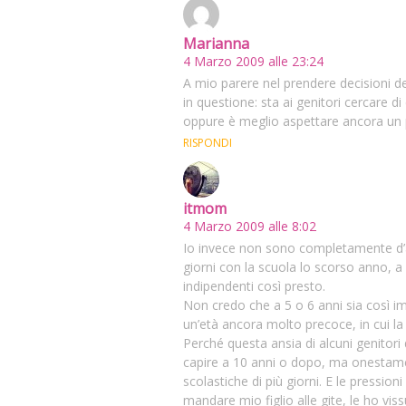
Marianna
4 Marzo 2009 alle 23:24
A mio parere nel prendere decisioni d
in questione: sta ai genitori cercare d
oppure è meglio aspettare ancora un 
RISPONDI
itmom
4 Marzo 2009 alle 8:02
Io invece non sono completamente d’a
giorni con la scuola lo scorso anno, a 
indipendenti così presto.
Non credo che a 5 o 6 anni sia così im
un’età ancora molto precoce, in cui la 
Perché questa ansia di alcuni genitori
capire a 10 anni o dopo, ma onestamen
scolastiche di più giorni. E le pressioni
mandare mio figlio alle gite, le ho vis