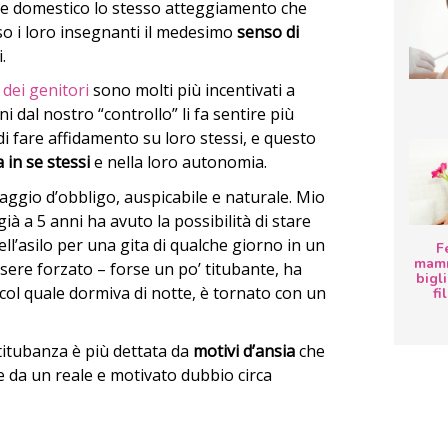
e domestico lo stesso atteggiamento che
o i loro insegnanti il medesimo
senso di
.
 dei genitori
sono molti più incentivati a
ani dal nostro “controllo” li fa sentire più
di fare affidamento su loro stessi, e questo
 in se stessi
e nella loro autonomia.
ggio d’obbligo, auspicabile e naturale. Mio
 già a 5 anni ha avuto la possibilità di stare
ell’asilo per una gita di qualche giorno in un
F
mamm
ssere forzato – forse un po’ titubante, ha
bigli
col quale dormiva di notte, è tornato con un
fi
titubanza è più dettata da
motivi d’ansia
che
 da un reale e motivato dubbio circa