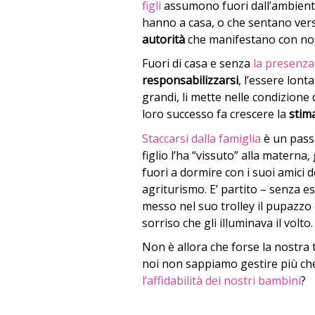
figli
assumono fuori dall’ambient
hanno a casa, o che sentano vers
autorità
che manifestano con noi
Fuori di casa e senza
la presenza
responsabilizzarsi
, l’essere lont
grandi, li mette nelle condizione 
loro successo fa crescere la
stima
Staccarsi dalla famiglia
è un passa
figlio l’ha “vissuto” alla materna,
fuori a dormire con i suoi amici d
agriturismo. E’ partito – senza e
messo nel suo trolley il pupazzo 
sorriso che gli illuminava il volto.
Non è allora che forse la nostra 
noi non sappiamo gestire più che
l’affidabilità dei nostri bambini
?