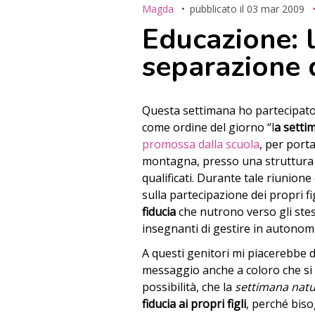
Magda
pubblicato il
03 mar 2009
Educazione: l
separazione d
Questa settimana ho partecipato
come ordine del giorno “l
a setti
promossa dalla scuola
, per porta
montagna, presso una struttura q
qualificati. Durante tale riunion
sulla partecipazione dei propri fig
fiducia
che nutrono verso gli stes
insegnanti di gestire in autonomi
A questi genitori mi piacerebbe d
messaggio anche a coloro che si 
possibilità, che la
settimana nat
fiducia ai propri figli
, perché biso