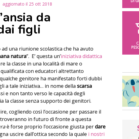
DI 
aggiornato il
25 ott 2018
’ansia da
ai figli
C
PES
 ad una riunione scolastica che ha avuto
mana natura
”. E’ questa un’
iniziativa didattica
re la classe in una località di mare o
ualificata con educatori altrettanto
e qualche genitore ha manifestato forti dubbi
li a tale iniziativa…
in nome della
scarsa
si e non tanto verso le capacità degli
a la classe senza supporto dei genitori.
ire, cogliendo così l’occasione per passare il
troveranno in futuro di fronte a questa
ura
è forse proprio l’occasione giusta per
dare
gna uscire dall’ottica secondo la quale
i nostri