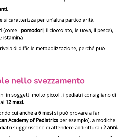
anti
.
si caratterizza per un’altra particolarità.
ri
(come i
pomodori
, il cioccolato, le uova, il pesce),
e
istamina
.
ivela di difficile metabolizzazione, perché può
.
gole nello svezzamento
i in soggetti molto piccoli, i pediatri consigliano di
 ai
12 mesi
.
condo cui
anche a 6 mesi
si può provare a far
can Academy of Pediatrics
per esempio), a modiche
iatri suggeriscono di attendere addirittura i
2 anni.