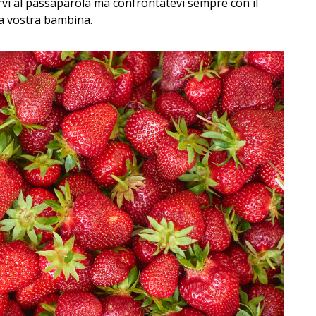
vi al passaparola ma confrontatevi sempre con il
la vostra bambina.