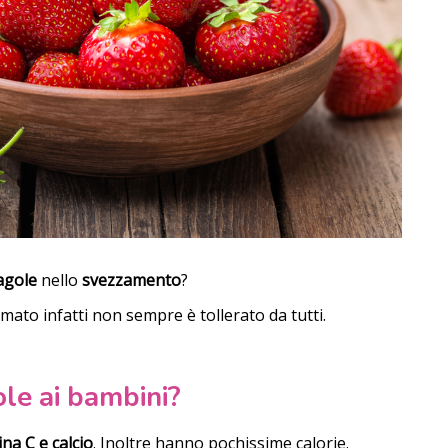
agole
nello
svezzamento
?
mato infatti non sempre è tollerato da tutti.
ole ai bambini?
ina C e calcio
. Inoltre hanno pochissime calorie.