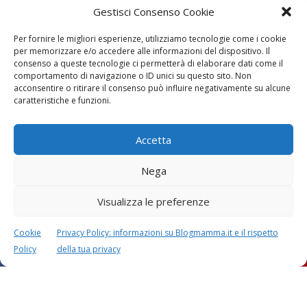
Gestisci Consenso Cookie
Per fornire le migliori esperienze, utilizziamo tecnologie come i cookie
per memorizzare e/o accedere alle informazioni del dispositivo. Il
consenso a queste tecnologie ci permetterà di elaborare dati come il
comportamento di navigazione o ID unici su questo sito. Non
acconsentire o ritirare il consenso può influire negativamente su alcune
caratteristiche e funzioni.
Accetta
Calcolatori
Nega
Visualizza le preferenze
Cookie
Privacy Policy: informazioni su Blogmamma.it e il rispetto
CALCOLO SETTIMANE DI
CALCOLO
Policy
della tua privacy
GRAVIDANZA
DATA PARTO