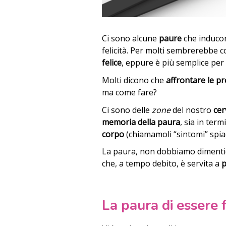
Ci sono alcune
paure
che induco
felicità. Per molti sembrerebbe 
felice
, eppure è più semplice per 
Molti dicono che
affrontare le p
ma come fare?
Ci sono delle
zone
del nostro
cer
memoria della paura
, sia in term
corpo
(chiamamoli “sintomi” spia
La paura, non dobbiamo dimentic
che, a tempo debito, è servita a
p
La paura di essere f