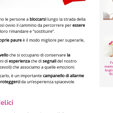
no le persone a
bloccarsi
lungo la strada della
così ovvio il cammino da percorrere per
essere
loro rimandare e “sostituire”.
roprie paure
è il modo migliore per superarle,
vello
che si occupano di conservare
la
ini di
esperienza
che di
segnali
del nostro
F
mamm
cevoli) che associamo a quelle emozioni.
bigli
fi
arlo, è un importante
campanello di allarme
roteggerci
da un’esperienza spiacevole.
elici