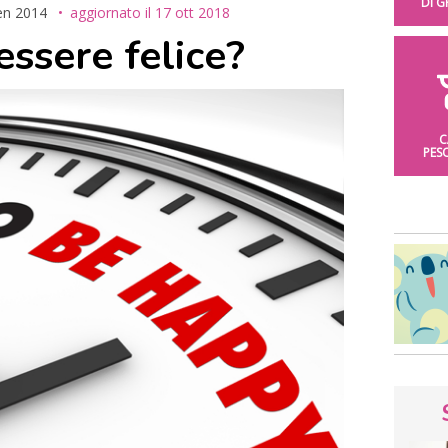
DI 
en 2014
aggiornato il
17 ott 2018
essere felice?
C
PES