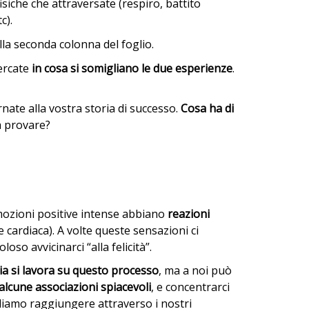
isiche che attraversate (respiro, battito
c).
la seconda colonna del foglio.
ercate
in cosa si somigliano le due esperienze
.
rnate alla vostra storia di successo.
Cosa ha di
a provare?
emozioni positive intense abbiano
reazioni
 cardiaca). A volte queste sensazioni ci
oso avvicinarci “alla felicità”.
ia si lavora su questo processo
, ma a noi può
lcune associazioni spiacevoli
, e concentrarci
gliamo raggiungere attraverso i nostri