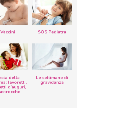
Vaccini
SOS Pediatra
esta della
Le settimane di
a: lavoretti,
gravidanza
etti d’auguri,
lastrocche