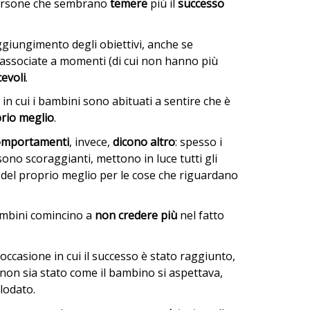
 persone che sembrano
temere
più il
successo
ggiungimento degli obiettivi, anche se
associate a momenti (di cui non hanno più
cevoli
.
in cui i bambini sono abituati a sentire che è
rio meglio
.
omportamenti
, invece,
dicono altro
: spesso i
 sono scoraggianti, mettono in luce tutti gli
 del proprio meglio per le cose che riguardano
ambini comincino a
non credere più
nel fatto
occasione in cui il successo è stato raggiunto,
non sia stato come il bambino si aspettava,
lodato.