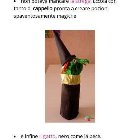
non poteva mancare
la strega
! Eccola con
tanto di
cappello
pronta a creare pozioni
spaventosamente magiche
e infine
il gatto
, nero come la pece.