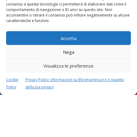
Lascia un commento
consenso a queste tecnologie ci permetterà di elaborare dati come il
L'indirizzo email non verrà pubblicato. I dati obbligatori sono
comportamento di navigazione o ID unici su questo sito. Non
contrassegnati con
*
acconsentire o ritirare il consenso può influire negativamente su alcune
caratteristiche e funzioni.
Il tuo commento
*
Accetta
Nega
Visualizza le preferenze
Cookie
Privacy Policy: informazioni su Blogmamma.it e il rispetto
Policy
della tua privacy