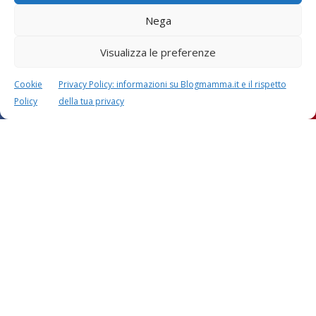
Nega
Visualizza le preferenze
Cookie
Privacy Policy: informazioni su Blogmamma.it e il rispetto
Policy
della tua privacy
Questo sito usa Akismet per ridurre lo spam.
Scopri
come i tuoi dati vengono elaborati
.