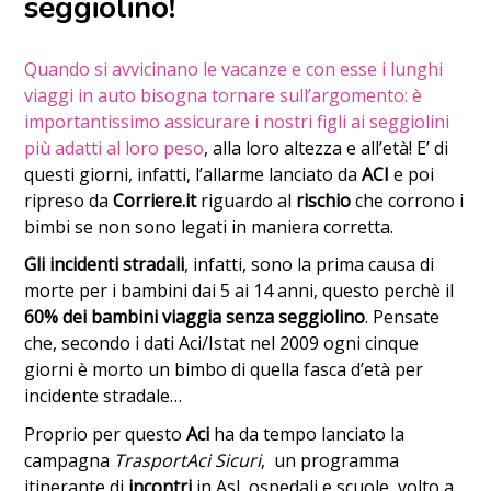
seggiolino!
Quando si avvicinano le vacanze e con esse i lunghi
viaggi in auto bisogna tornare sull’argomento: è
importantissimo assicurare i nostri figli ai seggiolini
più adatti al loro peso
, alla loro altezza e all’età! E’ di
questi giorni, infatti, l’allarme lanciato da
ACI
e poi
ripreso da
Corriere.it
riguardo al
rischio
che corrono i
bimbi se non sono legati in maniera corretta.
Gli incidenti stradali
, infatti, sono la prima causa di
morte per i bambini dai 5 ai 14 anni, questo perchè il
60% dei bambini viaggia senza seggiolino
. Pensate
che, secondo i dati Aci/Istat nel 2009 ogni cinque
giorni è morto un bimbo di quella fasca d’età per
incidente stradale…
Proprio per questo
Aci
ha da tempo lanciato la
campagna
TrasportAci Sicuri
, un programma
itinerante di
incontri
in Asl, ospedali e scuole, volto a