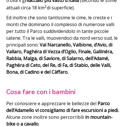
trova il g
hiacciaio più vasto d’Italia
(secondo le stime
2
attuali circa 18 km
di superficie).
Ed inoltre che sono tantissime le cime, le creste e i
monti che dominano il complesso di numerose valli
per tutto il Parco suddividendolo in tante piccole
catene. Tra le valli, muovendoci da nord verso sud, le
principali sono:
Val Narcanello, Valbione, d’Avio, di
Vallaro, Paghéra di Vezza d’Oglio, Finale, Gallinéra,
Rabbia, Malga, di Saviore, di Salarno, dell’Adamé,
Paghéra di Ceto, del Re, di Fa, di Stabio, delle Valli,
Bona, di Cadino e del Càffaro.
Cosa fare con i bambini
Per conoscere e apprezzare le bellezze del
Parco
dell’Adamello vi consigliamo di fare escursioni a piedi.
Alcune zone inoltre sono percorribili
in mountain-
bike o a cavallo
.