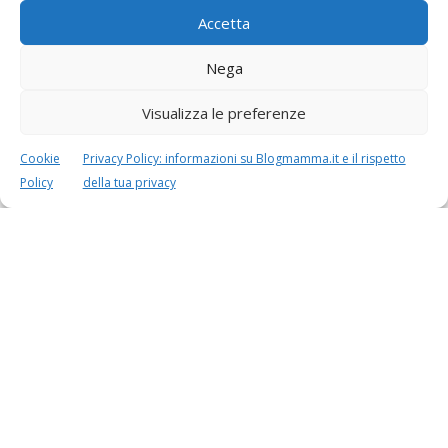
PESO BAMBINO
PERIODO FERTILE
Accetta
Nega
Visualizza le preferenze
Cookie
Privacy Policy: informazioni su Blogmamma.it e il rispetto
Policy
della tua privacy
Speciali in evidenza